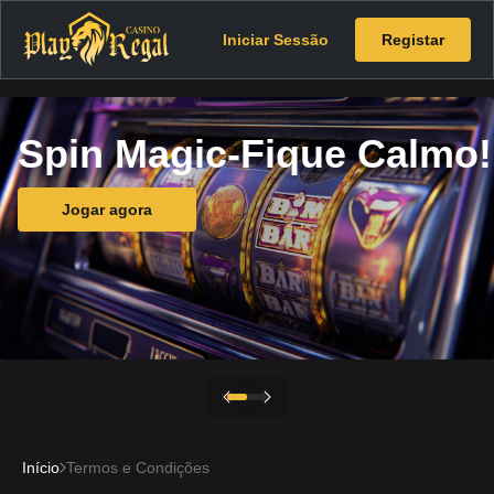
Iniciar Sessão
Registar
Spin Magic-Fique Calmo!
Jogar agora
Início
Termos e Condições