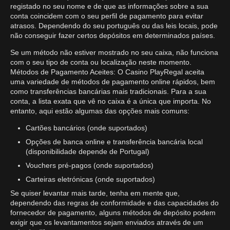
registado no seu nome e de que as informações sobre a sua
conta coincidem com o seu perfil de pagamento para evitar
atrasos. Dependendo do seu português ou das leis locais, pode
não conseguir fazer certos depósitos em determinados países.
Se um método não estiver mostrado no seu caixa, não funciona
com o seu tipo de conta ou localização neste momento.
Métodos de Pagamento Aceites: O Casino PlayRegal aceita
uma variedade de métodos de pagamento online rápidos, bem
como transferências bancárias mais tradicionais. Para a sua
conta, a lista exata que vê no caixa é a única que importa. No
entanto, aqui estão algumas das opções mais comuns:
Cartões bancários (onde suportados)
Opções de banca online e transferência bancária local
(disponibilidade depende de Portugal)
Vouchers pré-pagos (onde suportados)
Carteiras eletrónicas (onde suportados)
Se quiser levantar mais tarde, tenha em mente que,
dependendo das regras de conformidade e das capacidades do
fornecedor de pagamento, alguns métodos de depósito podem
exigir que os levantamentos sejam enviados através de um