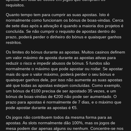
requisitos.
Quanto tempo tem para cumprir as suas apostas. Isto é
normalmente como funcionam os bónus de boas-vindas. Cerca
de sete dias após a ativação é quando a maioria dos projetos é
concluída. Se não cumprir o requisito de apostas dentro do
prazo, poderá perder o dinheiro do bónus e quaisquer ganhos
restritos.
Os limites do bónus durante as apostas. Muitos casinos definem
um valor máximo de aposta durante as apostas ativas para
reduzir o risco e impedir abusos de bónus. 5 fundos são
normalmente o máximo que pode apostar ou rodar. Se apostar
mais do que o valor máximo, poderá perder o seu bónus e
quaisquer ganhos dele, por isso não aumente as suas apostas
até que todas as apostas estejam concluídas. Como exemplo,
um bónus de €100 precisa de ser apostado 35 vezes, e um
bónus de boas-vindas de €200 não pode ser aumentado. O
prazo para apostas é normalmente de 7 dias, e o máximo que
pode apostar durante as apostas é €5.
Os jogos não contribuem todos da mesma forma para as
apostas. As slots normalmente dão 100%, mas os jogos de
mesa podem dar apenas alguns ou nenhum. Concentre-se nos