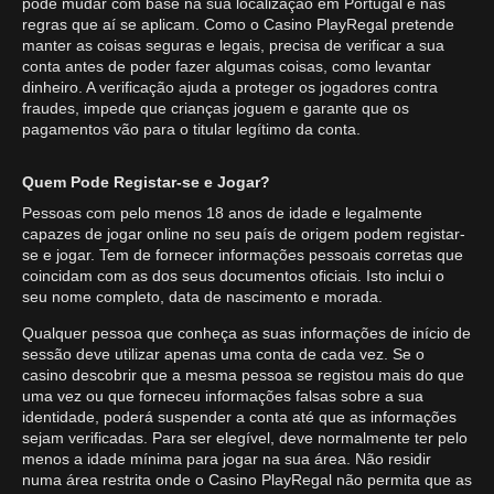
pode mudar com base na sua localização em Portugal e nas
regras que aí se aplicam. Como o Casino PlayRegal pretende
manter as coisas seguras e legais, precisa de verificar a sua
conta antes de poder fazer algumas coisas, como levantar
dinheiro. A verificação ajuda a proteger os jogadores contra
fraudes, impede que crianças joguem e garante que os
pagamentos vão para o titular legítimo da conta.
Quem Pode Registar-se e Jogar?
Pessoas com pelo menos 18 anos de idade e legalmente
capazes de jogar online no seu país de origem podem registar-
se e jogar. Tem de fornecer informações pessoais corretas que
coincidam com as dos seus documentos oficiais. Isto inclui o
seu nome completo, data de nascimento e morada.
Qualquer pessoa que conheça as suas informações de início de
sessão deve utilizar apenas uma conta de cada vez. Se o
casino descobrir que a mesma pessoa se registou mais do que
uma vez ou que forneceu informações falsas sobre a sua
identidade, poderá suspender a conta até que as informações
sejam verificadas. Para ser elegível, deve normalmente ter pelo
menos a idade mínima para jogar na sua área. Não residir
numa área restrita onde o Casino PlayRegal não permita que as