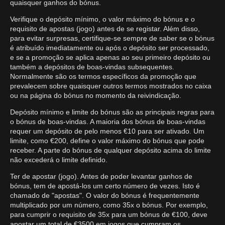
quaisquer ganhos do bónus.
Verifique o depósito mínimo, o valor máximo do bónus e o
requisito de apostas (jogo) antes de se registar. Além disso,
para evitar surpresas, certifique-se sempre de saber se o bónus
é atribuído imediatamente ou após o depósito ser processado,
e se a promoção se aplica apenas ao seu primeiro depósito ou
também a depósitos de boas-vindas subsequentes.
Normalmente são os termos específicos da promoção que
prevalecem sobre quaisquer outros termos mostrados no caixa
ou na página do bónus no momento da reivindicação.
Depósito mínimo e limite do bónus são as principais regras para
o bónus de boas-vindas. A maioria dos bónus de boas-vindas
requer um depósito de pelo menos €10 para ser ativado. Um
limite, como €200, define o valor máximo do bónus que pode
receber. A parte do bónus de qualquer depósito acima do limite
não excederá o limite definido.
Ter de apostar (jogo). Antes de poder levantar ganhos de
bónus, tem de apostá-los um certo número de vezes. Isto é
chamado de "apostas". O valor do bónus é frequentemente
multiplicado por um número, como 35x o bónus. Por exemplo,
para cumprir o requisito de 35x para um bónus de €100, deve
apostar um total de €3500 em jogos que cumpram os