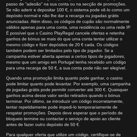
passo de "adesão" na sua conta ou na secção de promoções.
Se não aderir e depositar 100 €, o sistema pode vê-lo como um
depósito normal e não lhe dar a recarga ou jogadas grátis
anunciadas. Além disso, os códigos de cupão são normalmente
válidos apenas para uma conta, uma residência ou uma rede IP.
É possível que o Casino PlayRegal cancele ofertas e retenha
ganhos de bónus se mais do que uma conta tentar utilizar o
mesmo código e fizer depósitos de 20 € cada. Os códigos
também podem ser limitados pelo tipo de jogador. Se a
campanha estiver aberta apenas a certos tipos de jogadores,
mesmo que um amigo em Portugal tenha recebido um código
para uma recarga de 50 €, a sua conta pode não ser elegível.
Quando uma promoção limita quanto pode ganhar, o casino
pode limitar quanto pode levantar. Por exemplo, uma campanha
de jogadas grátis pode permitir converter até 300 €. Quaisquer
ganhos acima desse valor serão retirados quando o bónus
terminar. Por último, se introduzir um código incorretamente,
tentar repetidamente pode impedi-lo temporariamente de
resgatar promoções. Depois deve esperar que o período de
bloqueio termine ou contactar o serviço de apoio ao cliente
antes de fazer outro depósito de 50 €.
Para qualquer oferta que utilize um código, certifique-se de