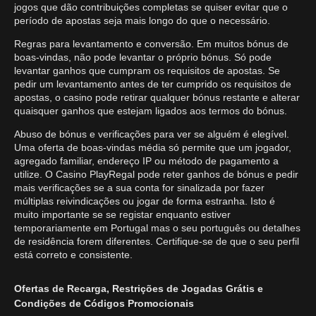
jogos que dão contribuições completas se quiser evitar que o
período de apostas seja mais longo do que o necessário.
Regras para levantamento e conversão. Em muitos bónus de
boas-vindas, não pode levantar o próprio bónus. Só pode
levantar ganhos que cumpram os requisitos de apostas. Se
pedir um levantamento antes de ter cumprido os requisitos de
apostas, o casino pode retirar qualquer bónus restante e alterar
quaisquer ganhos que estejam ligados aos termos do bónus.
Abuso de bónus e verificações para ver se alguém é elegível.
Uma oferta de boas-vindas média só permite que um jogador,
agregado familiar, endereço IP ou método de pagamento a
utilize. O Casino PlayRegal pode reter ganhos de bónus e pedir
mais verificações se a sua conta for sinalizada por fazer
múltiplas reivindicações ou jogar de forma estranha. Isto é
muito importante se se registar enquanto estiver
temporariamente em Portugal mas o seu português ou detalhes
de residência forem diferentes. Certifique-se de que o seu perfil
está correto e consistente.
Ofertas de Recarga, Restrições de Jogadas Grátis e
Condições de Códigos Promocionais