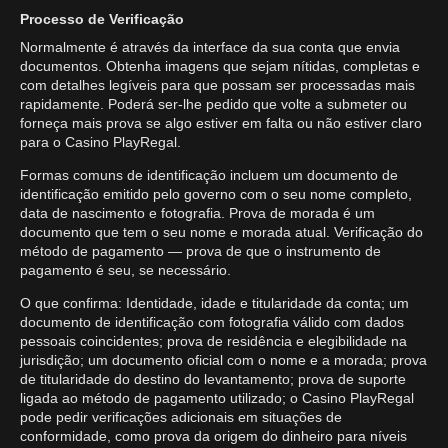
Processo de Verificação
Normalmente é através da interface da sua conta que envia
documentos. Obtenha imagens que sejam nítidas, completas e
com detalhes legíveis para que possam ser processadas mais
rapidamente. Poderá ser-lhe pedido que volte a submeter ou
forneça mais prova se algo estiver em falta ou não estiver claro
para o Casino PlayRegal.
Formas comuns de identificação incluem um documento de
identificação emitido pelo governo com o seu nome completo,
data de nascimento e fotografia. Prova de morada é um
documento que tem o seu nome e morada atual. Verificação do
método de pagamento — prova de que o instrumento de
pagamento é seu, se necessário.
O que confirma: Identidade, idade e titularidade da conta; um
documento de identificação com fotografia válido com dados
pessoais coincidentes; prova de residência e elegibilidade na
jurisdição; um documento oficial com o nome e a morada; prova
de titularidade do destino do levantamento; prova de suporte
ligada ao método de pagamento utilizado; o Casino PlayRegal
pode pedir verificações adicionais em situações de
conformidade, como prova da origem do dinheiro para níveis