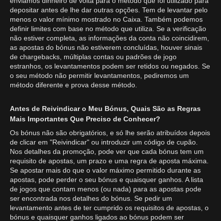
enviamos dinheiro de volta para o método que foi utilizado para
depositar antes de lhe dar outras opções. Tem de levantar pelo
menos o valor mínimo mostrado no Caixa. Também podemos
definir limites com base no método que utiliza. Se a verificação
não estiver completa, as informações da conta não coincidirem,
as apostas do bónus não estiverem concluídas, houver sinais
de chargebacks, múltiplas contas ou padrões de jogo
estranhos, os levantamentos podem ser retidos ou negados. Se
o seu método não permitir levantamentos, pediremos um
método diferente e prova desse método.
Antes de Reivindicar o Meu Bónus, Quais São as Regras
Mais Importantes Que Preciso de Conhecer?
Os bónus não são obrigatórios, e só lhe serão atribuídos depois
de clicar em "Reivindicar" ou introduzir um código de cupão.
Nos detalhes da promoção, pode ver que cada bónus tem um
requisito de apostas, um prazo e uma regra de aposta máxima.
Se apostar mais do que o valor máximo permitido durante as
apostas, pode perder o seu bónus e quaisquer ganhos. A lista
de jogos que contam menos (ou nada) para as apostas pode
ser encontrada nos detalhes do bónus. Se pedir um
levantamento antes de ter cumprido os requisitos de apostas, o
bónus e quaisquer ganhos ligados ao bónus podem ser