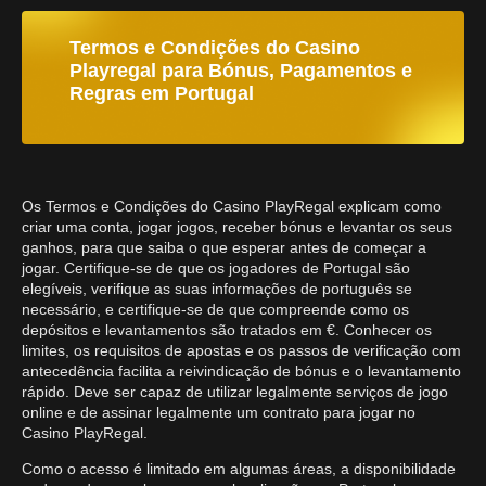
Termos e Condições do Casino
Playregal para Bónus, Pagamentos e
Regras em Portugal
Os Termos e Condições do Casino PlayRegal explicam como
criar uma conta, jogar jogos, receber bónus e levantar os seus
ganhos, para que saiba o que esperar antes de começar a
jogar. Certifique-se de que os jogadores de Portugal são
elegíveis, verifique as suas informações de português se
necessário, e certifique-se de que compreende como os
depósitos e levantamentos são tratados em €. Conhecer os
limites, os requisitos de apostas e os passos de verificação com
antecedência facilita a reivindicação de bónus e o levantamento
rápido. Deve ser capaz de utilizar legalmente serviços de jogo
online e de assinar legalmente um contrato para jogar no
Casino PlayRegal.
Como o acesso é limitado em algumas áreas, a disponibilidade