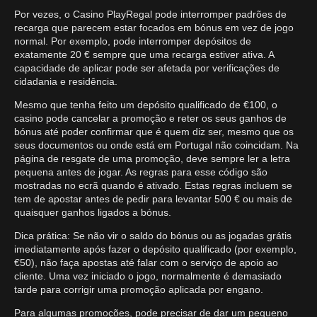
Por vezes, o Casino PlayRegal pode interromper padrões de
recarga que parecem estar focados em bónus em vez de jogo
normal. Por exemplo, pode interromper depósitos de
exatamente 20 € sempre que uma recarga estiver ativa. A
capacidade de aplicar pode ser afetada por verificações de
cidadania e residência.
Mesmo que tenha feito um depósito qualificado de €100, o
casino pode cancelar a promoção e reter os seus ganhos de
bónus até poder confirmar que é quem diz ser, mesmo que os
seus documentos ou onde está em Portugal não coincidam. Na
página de resgate de uma promoção, deve sempre ler a letra
pequena antes de jogar. As regras para esse código são
mostradas no ecrã quando é ativado. Estas regras incluem se
tem de apostar antes de pedir para levantar 500 € ou mais de
quaisquer ganhos ligados a bónus.
Dica prática: Se não vir o saldo do bónus ou as jogadas grátis
imediatamente após fazer o depósito qualificado (por exemplo,
€50), não faça apostas até falar com o serviço de apoio ao
cliente. Uma vez iniciado o jogo, normalmente é demasiado
tarde para corrigir uma promoção aplicada por engano.
Para algumas promoções, pode precisar de dar um pequeno